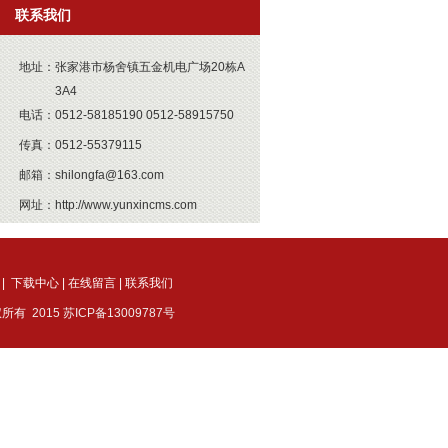
联系我们
地址：
张家港市杨舍镇五金机电广场20栋A
3A4
电话：
0512-58185190 0512-58915750
传真：
0512-55379115
邮箱：
shilongfa@163.com
网址：
http://www.yunxincms.com
|
下载中心
|
在线留言
|
联系我们
权所有
2015 苏ICP备13009787号