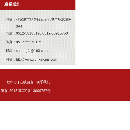
联系我们
地址：
张家港市杨舍镇五金机电广场20栋A
3A4
电话：
0512-58185190 0512-58915750
传真：
0512-55379115
邮箱：
shilongfa@163.com
网址：
http://www.yunxincms.com
|
下载中心
|
在线留言
|
联系我们
权所有
2015 苏ICP备13009787号